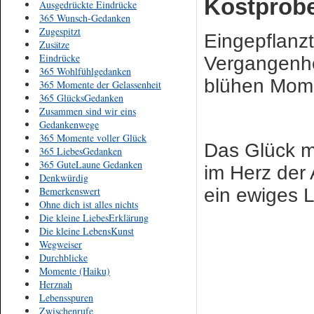
Kostprob
Ausgedrückte Eindrücke
365 Wunsch-Gedanken
Zugespitzt
Eingepflanz
Zusätze
Eindrücke
Vergangenhe
365 Wohlfühlgedanken
blühen Mom
365 Momente der Gelassenheit
365 GlücksGedanken
Zusammen sind wir eins
Gedankenwege
365 Momente voller Glück
Das Glück m
365 LiebesGedanken
365 GuteLaune Gedanken
im Herz der 
Denkwürdig
Bemerkenswert
ein ewiges 
Ohne dich ist alles nichts
Die kleine LiebesErklärung
Die kleine LebensKunst
Wegweiser
Durchblicke
Momente (Haiku)
Herznah
Lebensspuren
Zwischenrufe