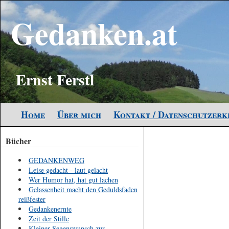
Gedanken.at
Ernst Ferstl
Home
Über mich
Kontakt / Datenschutzer
Bücher
GEDANKENWEG
Leise gedacht - laut gelacht
Wer Humor hat, hat gut lachen
Gelassenheit macht den Geduldsfaden
reißfester
Gedankenernte
Zeit der Stille
Kleiner Segenswunsch zur