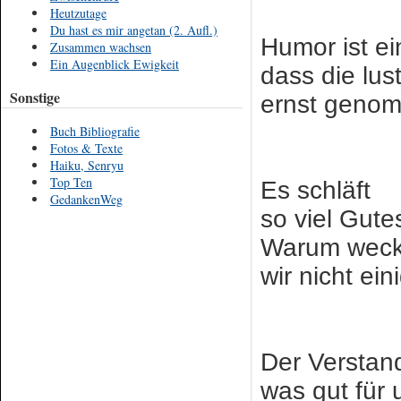
Heutzutage
Du hast es mir angetan (2. Aufl.)
Humor ist ei
Zusammen wachsen
Ein Augenblick Ewigkeit
dass die lus
Sonstige
ernst genom
Buch Bibliografie
Fotos & Texte
Haiku, Senryu
Top Ten
Es schläft
GedankenWeg
so viel Gute
Warum wec
wir nicht ei
Der Verstan
was gut für u