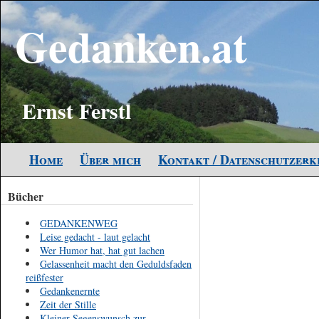
Gedanken.at
Ernst Ferstl
Home
Über mich
Kontakt / Datenschutzer
Bücher
GEDANKENWEG
Leise gedacht - laut gelacht
Wer Humor hat, hat gut lachen
Gelassenheit macht den Geduldsfaden
reißfester
Gedankenernte
Zeit der Stille
Kleiner Segenswunsch zur