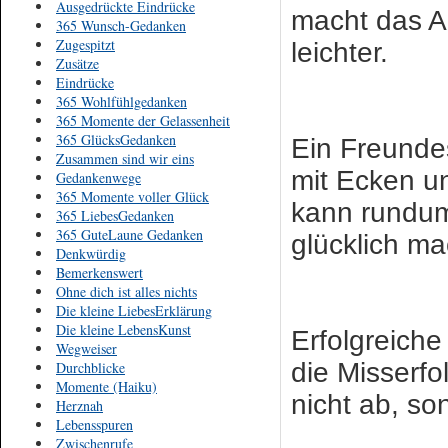
Ausgedrückte Eindrücke
macht das 
365 Wunsch-Gedanken
Zugespitzt
leichter.
Zusätze
Eindrücke
365 Wohlfühlgedanken
365 Momente der Gelassenheit
365 GlücksGedanken
Ein Freunde
Zusammen sind wir eins
mit Ecken u
Gedankenwege
365 Momente voller Glück
kann rundu
365 LiebesGedanken
365 GuteLaune Gedanken
glücklich m
Denkwürdig
Bemerkenswert
Ohne dich ist alles nichts
Die kleine LiebesErklärung
Die kleine LebensKunst
Erfolgreich
Wegweiser
die Misserfo
Durchblicke
Momente (Haiku)
nicht ab, so
Herznah
Lebensspuren
Zwischenrufe