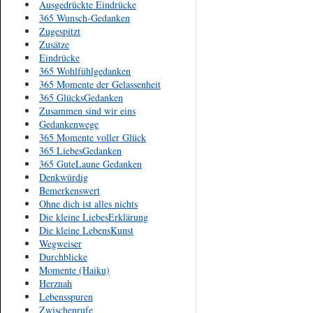
Ausgedrückte Eindrücke
365 Wunsch-Gedanken
Zugespitzt
Zusätze
Eindrücke
365 Wohlfühlgedanken
365 Momente der Gelassenheit
365 GlücksGedanken
Zusammen sind wir eins
Gedankenwege
365 Momente voller Glück
365 LiebesGedanken
365 GuteLaune Gedanken
Denkwürdig
Bemerkenswert
Ohne dich ist alles nichts
Die kleine LiebesErklärung
Die kleine LebensKunst
Wegweiser
Durchblicke
Momente (Haiku)
Herznah
Lebensspuren
Zwischenrufe