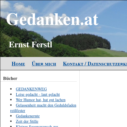
Gedanken.at
Ernst Ferstl
Home
Über mich
Kontakt / Datenschutzer
Bücher
GEDANKENWEG
Leise gedacht - laut gelacht
Wer Humor hat, hat gut lachen
Gelassenheit macht den Geduldsfaden
reißfester
Gedankenernte
Zeit der Stille
Kleiner Segenswunsch zur