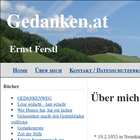
Gedanken.at
Ernst Ferstl
Home
Über mich
Kontakt / Datenschutzer
Bücher
Über mich
GEDANKENWEG
Leise gedacht - laut gelacht
Wer Humor hat, hat gut lachen
Gelassenheit macht den Geduldsfaden
reißfester
Gedankenernte
Zeit der Stille
* 19.2.1955 in Neunkir
Kleiner Segenswunsch zur