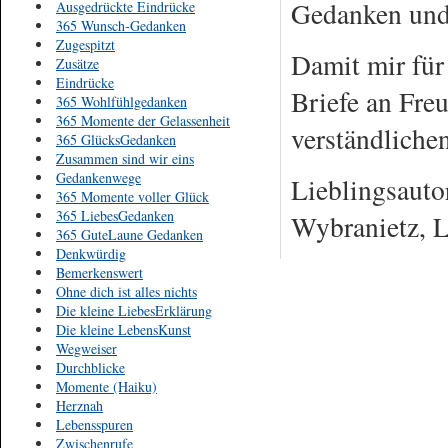
Gedanken und 
Ausgedrückte Eindrücke
365 Wunsch-Gedanken
Zugespitzt
Damit mir für
Zusätze
Eindrücke
Briefe an Fre
365 Wohlfühlgedanken
365 Momente der Gelassenheit
verständliche
365 GlücksGedanken
Zusammen sind wir eins
Gedankenwege
Lieblingsauto
365 Momente voller Glück
365 LiebesGedanken
Wybranietz, L
365 GuteLaune Gedanken
Denkwürdig
Bemerkenswert
Ohne dich ist alles nichts
Die kleine LiebesErklärung
Die kleine LebensKunst
Wegweiser
Durchblicke
Momente (Haiku)
Herznah
Lebensspuren
Zwischenrufe