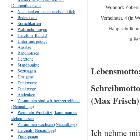
Diamanthochzeit
Wohnort: Zöbern 
Nachdenken macht nachdenklich
Bedenkzeit
Verheiratet, 4 (in W
Spruchkarten
Hauptschullehr
Wahrnehmungen
Herztöne Band 2
in Pe
Unter uns gesagt
Ansätze
Randnotizen
Herztöne
Standpunkte
Lebensmott
Sozusagen
Übrigens
Denkworte
Schreibmot
Denkwege
Andenken
(Max Frisch)
Zusammen sind wir herzzerreißend
(Neuauflage)
Wenn ein Wort sitzt, kann man es
stehen lassen
Zusammen wachsen (Neuauflage)
Ich nehme mir
Herznah (Neuauflage)
Punktgenau