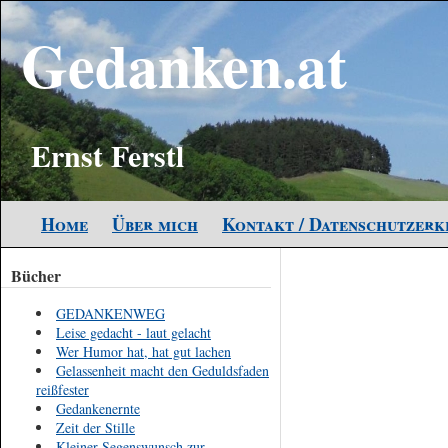
Gedanken.at
Ernst Ferstl
Home
Über mich
Kontakt / Datenschutzer
Bücher
GEDANKENWEG
Leise gedacht - laut gelacht
Wer Humor hat, hat gut lachen
Gelassenheit macht den Geduldsfaden
reißfester
Gedankenernte
Zeit der Stille
Kleiner Segenswunsch zur