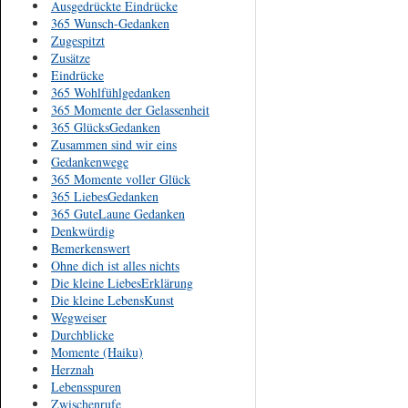
Ausgedrückte Eindrücke
365 Wunsch-Gedanken
Zugespitzt
Zusätze
Eindrücke
365 Wohlfühlgedanken
365 Momente der Gelassenheit
365 GlücksGedanken
Zusammen sind wir eins
Gedankenwege
365 Momente voller Glück
365 LiebesGedanken
365 GuteLaune Gedanken
Denkwürdig
Bemerkenswert
Ohne dich ist alles nichts
Die kleine LiebesErklärung
Die kleine LebensKunst
Wegweiser
Durchblicke
Momente (Haiku)
Herznah
Lebensspuren
Zwischenrufe