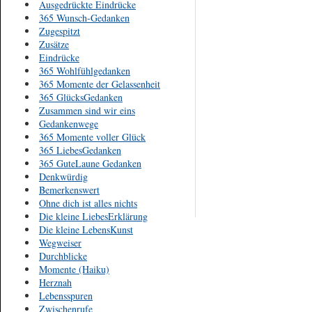
Ausgedrückte Eindrücke
365 Wunsch-Gedanken
Zugespitzt
Zusätze
Eindrücke
365 Wohlfühlgedanken
365 Momente der Gelassenheit
365 GlücksGedanken
Zusammen sind wir eins
Gedankenwege
365 Momente voller Glück
365 LiebesGedanken
365 GuteLaune Gedanken
Denkwürdig
Bemerkenswert
Ohne dich ist alles nichts
Die kleine LiebesErklärung
Die kleine LebensKunst
Wegweiser
Durchblicke
Momente (Haiku)
Herznah
Lebensspuren
Zwischenrufe