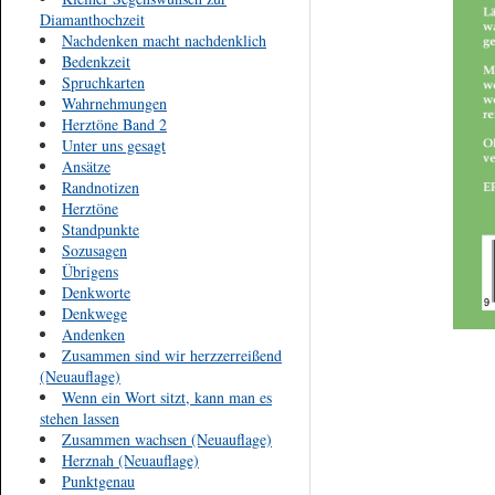
Diamanthochzeit
Nachdenken macht nachdenklich
Bedenkzeit
Spruchkarten
Wahrnehmungen
Herztöne Band 2
Unter uns gesagt
Ansätze
Randnotizen
Herztöne
Standpunkte
Sozusagen
Übrigens
Denkworte
Denkwege
Andenken
Zusammen sind wir herzzerreißend
(Neuauflage)
Wenn ein Wort sitzt, kann man es
stehen lassen
Zusammen wachsen (Neuauflage)
Herznah (Neuauflage)
Punktgenau