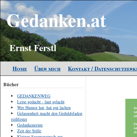
Gedanken.at
Ernst Ferstl
Home
Über mich
Kontakt / Datenschutzer
Bücher
GEDANKENWEG
Leise gedacht - laut gelacht
Wer Humor hat, hat gut lachen
Gelassenheit macht den Geduldsfaden
reißfester
Gedankenernte
Zeit der Stille
Kleiner Segenswunsch zur