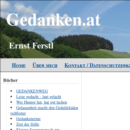
Gedanken.at
Ernst Ferstl
Home
Über mich
Kontakt / Datenschutzer
Bücher
GEDANKENWEG
Leise gedacht - laut gelacht
Wer Humor hat, hat gut lachen
Gelassenheit macht den Geduldsfaden
reißfester
Gedankenernte
Zeit der Stille
Kleiner Segenswunsch zur