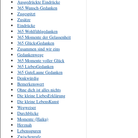
Ausgedrückte Eindrücke
365 Wunsch-Gedanken
Zugespitzt
Zusätze
Eindrücke
365 Wohlfühlgedanken
365 Momente der Gelassenheit
365 GlücksGedanken
Zusammen sind wir eins
Gedankenwege
365 Momente voller Glück
365 LiebesGedanken
365 GuteLaune Gedanken
Denkwürdig
Bemerkenswert
Ohne dich ist alles nichts
Die kleine LiebesErklärung
Die kleine LebensKunst
Wegweiser
Durchblicke
Momente (Haiku)
Herznah
Lebensspuren
Zwischenrufe