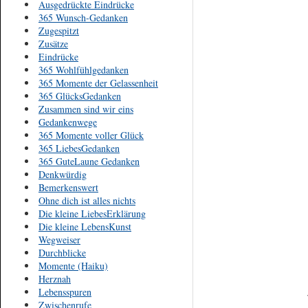
Ausgedrückte Eindrücke
365 Wunsch-Gedanken
Zugespitzt
Zusätze
Eindrücke
365 Wohlfühlgedanken
365 Momente der Gelassenheit
365 GlücksGedanken
Zusammen sind wir eins
Gedankenwege
365 Momente voller Glück
365 LiebesGedanken
365 GuteLaune Gedanken
Denkwürdig
Bemerkenswert
Ohne dich ist alles nichts
Die kleine LiebesErklärung
Die kleine LebensKunst
Wegweiser
Durchblicke
Momente (Haiku)
Herznah
Lebensspuren
Zwischenrufe