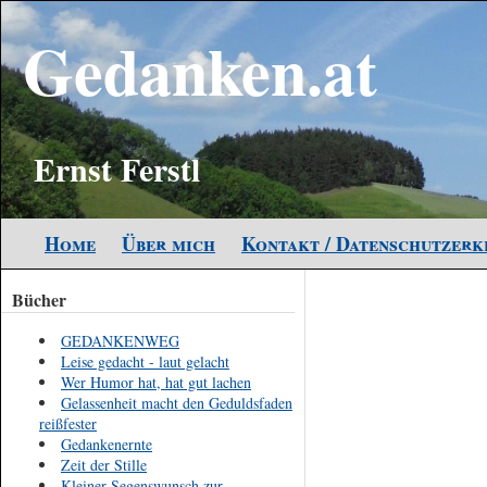
Gedanken.at
Ernst Ferstl
Home
Über mich
Kontakt / Datenschutzer
Bücher
GEDANKENWEG
Leise gedacht - laut gelacht
Wer Humor hat, hat gut lachen
Gelassenheit macht den Geduldsfaden
reißfester
Gedankenernte
Zeit der Stille
Kleiner Segenswunsch zur