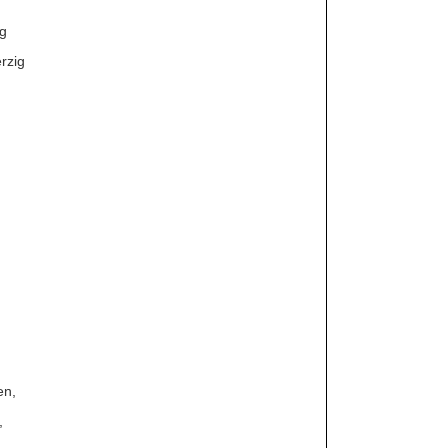
ag
rzig
en,
,