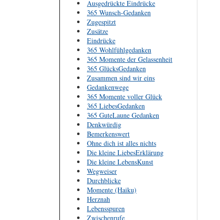
Ausgedrückte Eindrücke
365 Wunsch-Gedanken
Zugespitzt
Zusätze
Eindrücke
365 Wohlfühlgedanken
365 Momente der Gelassenheit
365 GlücksGedanken
Zusammen sind wir eins
Gedankenwege
365 Momente voller Glück
365 LiebesGedanken
365 GuteLaune Gedanken
Denkwürdig
Bemerkenswert
Ohne dich ist alles nichts
Die kleine LiebesErklärung
Die kleine LebensKunst
Wegweiser
Durchblicke
Momente (Haiku)
Herznah
Lebensspuren
Zwischenrufe