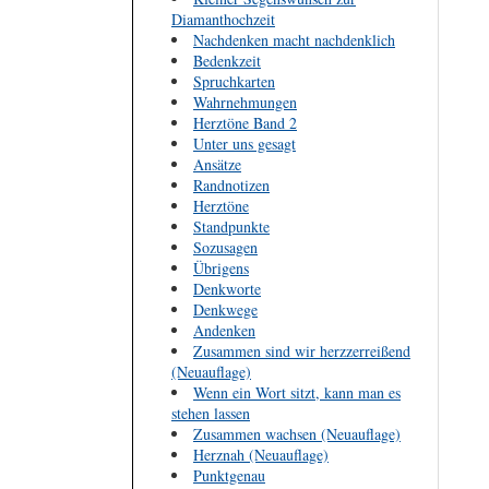
Diamanthochzeit
Nachdenken macht nachdenklich
Bedenkzeit
Spruchkarten
Wahrnehmungen
Herztöne Band 2
Unter uns gesagt
Ansätze
Randnotizen
Herztöne
Standpunkte
Sozusagen
Übrigens
Denkworte
Denkwege
Andenken
Zusammen sind wir herzzerreißend
(Neuauflage)
Wenn ein Wort sitzt, kann man es
stehen lassen
Zusammen wachsen (Neuauflage)
Herznah (Neuauflage)
Punktgenau