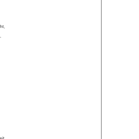
ht,
,
it