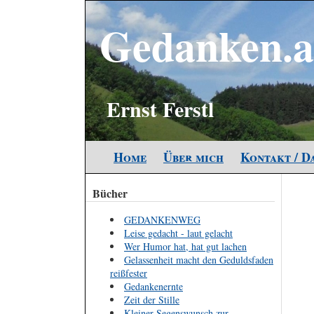
Gedanken.a
Ernst Ferstl
Home
Über mich
Kontakt / D
Bücher
GEDANKENWEG
Leise gedacht - laut gelacht
Wer Humor hat, hat gut lachen
Gelassenheit macht den Geduldsfaden
reißfester
Gedankenernte
Zeit der Stille
Kleiner Segenswunsch zur